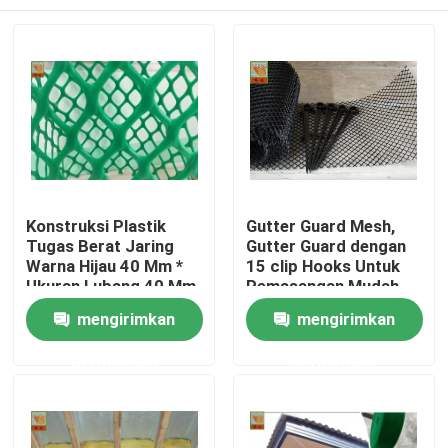
Konstruksi Plastik
Gutter Guard Mesh,
Tugas Berat Jaring
Gutter Guard dengan
Warna Hijau 40 Mm *
15 clip Hooks Untuk
Ukuran Lubang 40 Mm
Pemasangan Mudah,
Plastik Tahan Tinggi,
Rumah
mengirimkan
mengirimkan
Bahan HDPE
permintaan
permintaan
Produk
Tentang kami