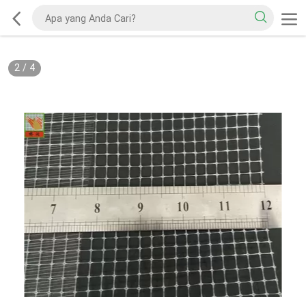
2
/
4