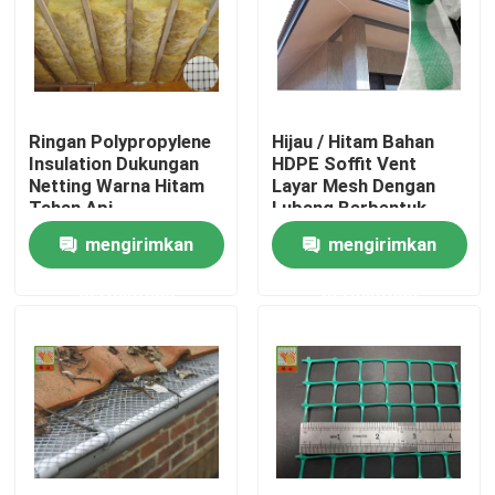
Tur Pabrik
Kontrol kualitas
Ringan Polypropylene
Hijau / Hitam Bahan
Insulation Dukungan
HDPE Soffit Vent
Netting Warna Hitam
Layar Mesh Dengan
Hubungi kami
Tahan Api
Lubang Berbentuk
Berlian
mengirimkan
mengirimkan
Permintaan Penawaran
permintaan
permintaan
Jaring Plastik Diekstrusi
jaring taman jala
Netting Pertanian