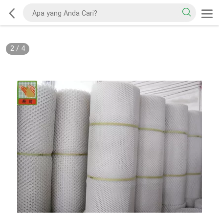
2
/
4