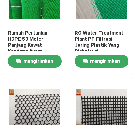
Tur Pabrik
Rumah Pertanian
RO Water Treatment
Kontrol kualitas
HDPE 50 Meter
Plant PP Filtrasi
Panjang Kawat
Jaring Plastik Yang
Kandang Ayam
Diekstrusi
Hubungi kami
mengirimkan
mengirimkan
permintaan
permintaan
Permintaan Penawaran
Jaring Plastik Diekstrusi
jaring taman jala
Netting Pertanian