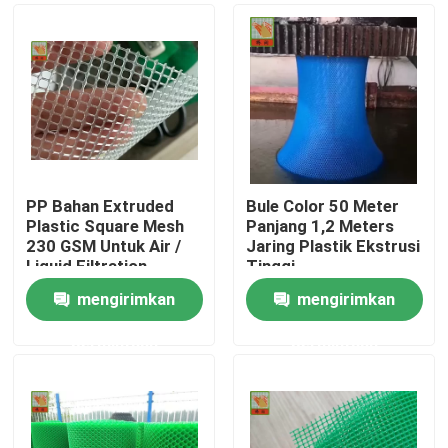
PP Bahan Extruded
Bule Color 50 Meter
Plastic Square Mesh
Panjang 1,2 Meters
230 GSM Untuk Air /
Jaring Plastik Ekstrusi
Liquid Filtration
Tinggi
mengirimkan
mengirimkan
Rumah
permintaan
permintaan
Produk
Tentang kami